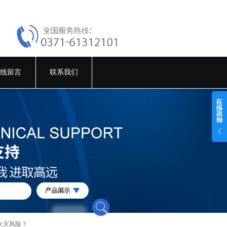
线留言
联系我们
火灾风险？