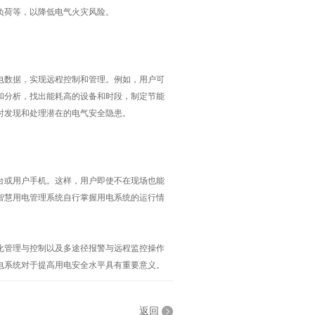
负荷等，以降低电气火灾风险。
数据，实现远程控制和管理。例如，用户可
和分析，找出能耗高的设备和时段，制定节能
时发现和处理潜在的电气安全隐患。
或用户手机。这样，用户即使不在现场也能
智慧用电管理系统自行掌握用电系统的运行情
化管理与控制以及多途径报警与远程监控操作
电系统对于提高用电安全水平具有重要意义。
返回