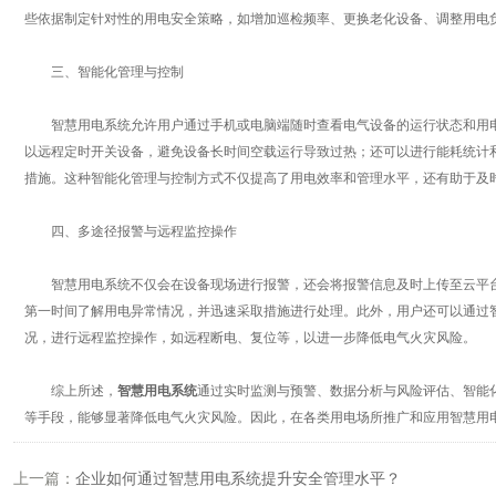
些依据制定针对性的用电安全策略，如增加巡检频率、更换老化设备、调整用电
三、智能化管理与控制
智慧用电系统允许用户通过手机或电脑端随时查看电气设备的运行状态和用电
以远程定时开关设备，避免设备长时间空载运行导致过热；还可以进行能耗统计
措施。这种智能化管理与控制方式不仅提高了用电效率和管理水平，还有助于及
四、多途径报警与远程监控操作
智慧用电系统不仅会在设备现场进行报警，还会将报警信息及时上传至云平台
第一时间了解用电异常情况，并迅速采取措施进行处理。此外，用户还可以通过
况，进行远程监控操作，如远程断电、复位等，以进一步降低电气火灾风险。
综上所述，
智慧用电系统
通过实时监测与预警、数据分析与风险评估、智能
等手段，能够显著降低电气火灾风险。因此，在各类用电场所推广和应用智慧用
上一篇：
企业如何通过智慧用电系统提升安全管理水平？