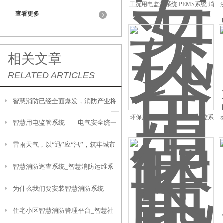
工况用电监测系统 PEMS系统 消
查看更多
除环境隐患
相关文章
RELATED ARTICLES
智慧消防已经全面爆发，消防产业将
环保用电榆林市用电工况监控系
智慧用电监管系统——电气安全统一
再起风云——力安科技
统实时排污设备监管
雷雨天气，以“迅”应“汛”，筑牢城市
管理系统/智慧用电为何收欢迎
智慧消防巡查系统_智慧消防运维系
配电保供坚实堤坝
为什么我们要安装智慧消防系统
统
住宅小区智慧消防管理平台_智慧社