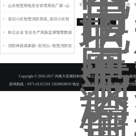
长垣工厂用电监控环保在线监管
山东智慧用电安全管理系统厂家--山
区智慧消防安全服务平台
系统
老旧小区智慧消防系统_老旧小区智
东智慧安全用电品牌
下一页
末页
粉尘企业 安全生产风险监测预警数据
慧消防物联网监控系统
消防神器保家园--安消云--智慧消防安
采集系统
全服务云平台系统
Copyright © 2016-2017 河南力安测控科技有限公司(www.hnlac
咨询热线：0371-61312101 15638928010 地址： 郑州高新技术产业开发区