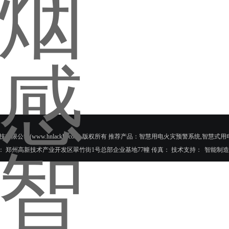
南力安测控科技有限公司(www.hnlackkj.com) 版权所有 推荐产品：智慧用电火灾预警系统,
8010 地址： 郑州高新技术产业开发区翠竹街1号总部企业基地77幢 传真： 技术支持：
智能制造