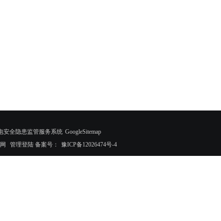
智慧式用电安全隐患监管服务系统
GoogleSitemap
网
管理登陆
备案号：
豫ICP备12026474号-4