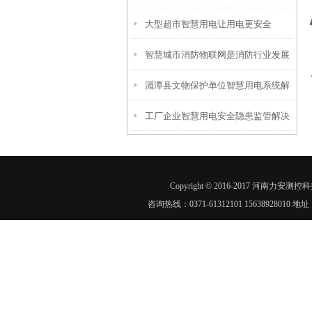
大型超市智慧用电让用电更安全
产安全
智慧城市消防物联网是消防行业发展
湄潭县文物保护单位智慧用电系统解
的必然趋势
工厂企业智慧用电安全隐患监管解决
决方案_古文物为什么要安装智慧用
方案_智慧用电功能
电
Copyright © 2016-2017 河
咨询热线：0371-61312101 1563892