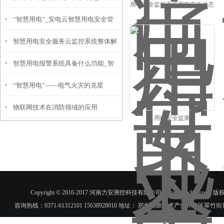
用电安全监控系统用电安全动态
“智慧用电”_安电云智慧用电安全管
监控系统详解
统
智慧用电安全服务云监控系统整体解
理系统 —电气火灾隐患排查新模式
智慧用电报警系统具备什么功能_智
决方案
“智慧用电”——电气火灾的克星
慧用电报警系统有那些作用
物联网技术在消防领域的应用
用电安全监测
Copyright © 2016-2017 河南力安测控科技有限公司(www.hnlac
咨询热线：0371-61312101 15638928010 地址： 郑州高新技术产业开发区