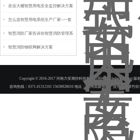
农业大棚智慧用电安全监控解决方案
怎么选智慧用电系统生产厂家--一套
智慧消防厂家告诉你智慧消防管理系
智慧用电系统多少钱--力安科技
智慧消防物联网解决方案
统品牌选那个好
Copyright © 2016-2017 河南力安测控科技有限公司(www.hnlac
咨询热线：0371-61312101 15638928010 地址： 郑州高新技术产业开发区