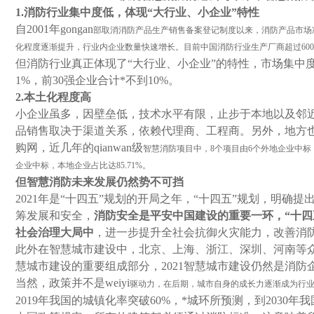
1.
消防行业集中度低，体现“大行业、小企业”特性
自
2001
年gongan
部取消消防产品生产销售备案登记制度以来，消防产品市场
化程度逐渐提升，行业内企业数量快速增长。目前中国消防行业生产厂商超过
600
但消防行业真正体现了“大行业、小企业”的特性，市场集中
1%
，前
30
强企业合计*不到
10%
。
2.
本土化程度高
小企业虽多，因壁垒低，技术水平有限，止步于本地以及邻近省
品销售取决于渠道关系，依赖代理商、工程商。另外，地方
购网，近几年的qianwan级
智慧消防项目中，
8
个项目由
6
个外地企业中标
企业中标，本地企业占比达
85.71%
。
但智慧消防未来发展仍然势不可挡
2021
年是“十四五”规划的开局之年，“十四五”规划，明确提
筹发展和安全，
消防安全是平安中国建设的重要一环，“十四
社会治理大局中
，进一步提升全社会抗御火灾能力，改善消
此外在智慧城市建设中，北京、上海、浙江、深圳、河南等
慧城市建设的重要组成部分，
2021
智慧城市建设仍然是消防
当然，政策并不是weiyi
驱动力，在后期，城市自身的成长力逐渐成为行
2019
年我国的城镇化率突破
60%
，*城环所预测，到
2030
年我