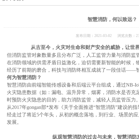
智慧消防，何以致远？
发布日期：2021-03-02 浏览次数：23
从古至今，火灾对生命和财产安全的威胁，让世
但消防监管对象数量多且分布广泛，人工监管力量与消防监
在消防领域的供需矛盾日益激化，迫切需要新智能的时候，
经历了前期的磨合，科技与消防终相互成就了一段佳话——
何为智慧消防？
智慧消防由前端智能传感设备和后端云平台组成，通过
NB-I
火灾隐患数据（如：漏电、温升异常，烟雾，消防水是否充
时预防火灾隐患的目的，助力消防监管，减轻人员监管压力
从
2017
年gongan部*发布《关于全面推进“智慧消防”建设
经走过了将近
5
个年头，从初的概念落地，到行业、场景的应
发展。
纵观智慧消防的过去与未来，智慧消防