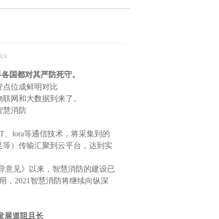
24
界各国都对其严防死守。
管点位成鲜明对比
物联网和大数据到来了。
智慧消防
oT
、
lora
等通信技术，将采集到的
足等）传输汇聚到云平台，达到实
。
的指导意见》以来，智慧消防的建设已
用，
2021
智慧消防将继续向纵深
发展道阻且长