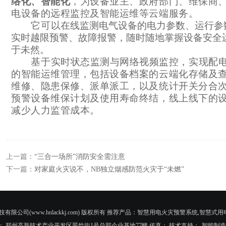
络化、智能化
，为设备业主、政府部门、维保商
电设备的远程监控及智能运维等云端服务。
它可以
在线监测电气设备的电力参数、运行参
实时越限预警、故障报警，随时随地掌握设备安全
于未然。
基于实时状态监测与网络视频监控，实现配
的智能运维管理，包括设备档案的云端化存储及
维修、隐患保修、派单派工，以及统计开关分合
预警设备维保计划及使用寿命终结，线上线下的
减少人力监管成本。
上一篇：
“三合一场所”消防安全需注意
下一篇：
对家庭火灾说不，NB独立烟感防范火灾于“未燃”
南力安测控科技有限公司(www.hnlackkj.com) 版权所有 推荐产品：智慧用电火灾预警系统,
8010 地址： 郑州高新技术产业开发区翠竹街1号总部企业基地77幢 传真： 技术支持：
智能制造