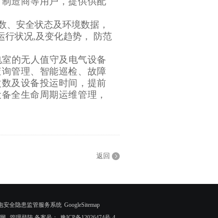
、制造商等用户，提供供配
数、安全状态及环境数据，
运行状况
,
及变化趋势， 防范
电室的无人值守及电气设备
查询管理、智能巡检、故障
次数及设备投运时间，提前
设备全生命周期运维管理，
返回
智慧式用电安全隐患监管服务系统
GoogleSitemap
网
管理登陆
备案号：
豫ICP备12026474号-4