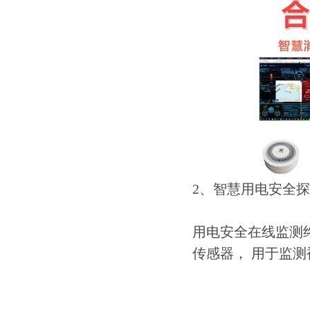
2、智慧用电安全
用电安全在线监测
传感器， 用于监测