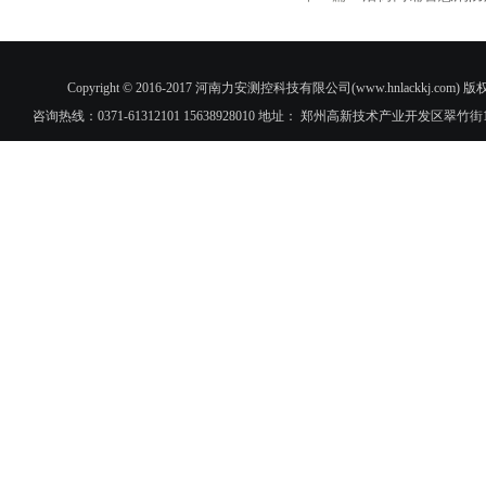
Copyright © 2016-2017 河南力安测控科技有限公司(www.hnlac
咨询热线：0371-61312101 15638928010 地址： 郑州高新技术产业开发区