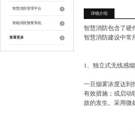
智慧消防管理平台
详细介绍
智能消防预警系统
智慧消防包含了硬
智慧消防建设中常
查看更多
1、独立式无线感
一旦烟雾浓度达到
有效措施；或启动
故的发生。采用微