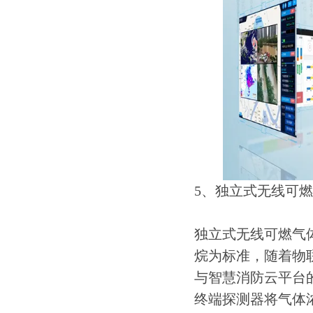
5、独立式无线可
独立式无线可燃气
烷为标准，随着物
与智慧消防云平台
终端探测器将气体