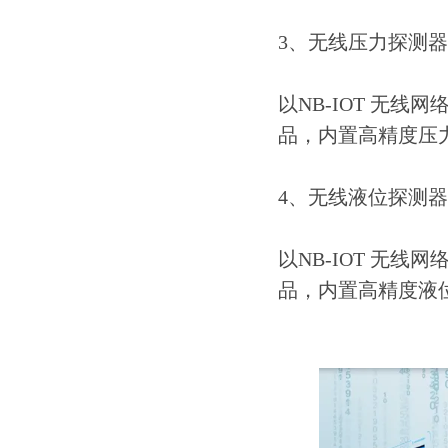
3、无线压力探测器
以NB-IOT 无
品，内置高精度压
4、无线液位探测器
以NB-IOT 无
品，内置高精度液