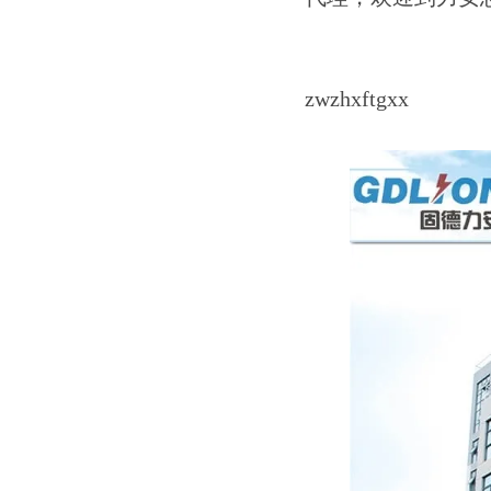
zwzhxftgxx