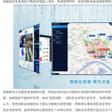
维修情况等形成电子数据实现线上流转，形成管理闭环，提高消防设备设施管理效
有效解决火灾隐患发现难的问题；系统必须实现火灾隐患从发现到消除的闭环管理
题；如果隐患不能闭环管理，谈何“智慧消防"，消防安全管理只是空话。“智慧消
认为，智慧消防必须做到以下两点才能称为智慧消防：帮助单位厘清消防安全责任
安全有效管理。如何帮助单位厘清责任？对单位而言，消防安全管理不是仅仅为了