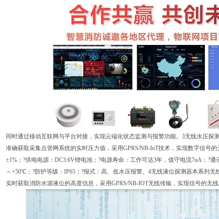
同时通过移动互联网与平台对接，实现云端化状态监测与报警功能。3无线水压探
准确获取采集点管网系统的实时压力值，采用GPRS/NB-IoT技术，实现数字信号的无
±1%；?供电电源：DC3.6V锂电池；?电源寿命：工作可达3年，值守电流7uA；?通讯
～+50℃；?防护等级：IP65；?报式：高、低水压报警。4无线液位探测器本系
实时获取消防水源液位的高度信息，采用GPRS/NB-IOT无线传输，实现信号的无线上传