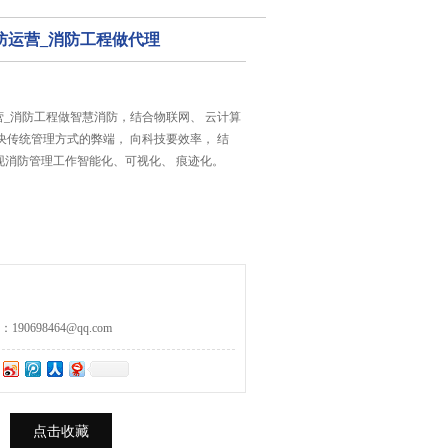
防运营_消防工程做代理
_消防工程做智慧消防，结合物联网、 云计算
决传统管理方式的弊端， 向科技要效率， 结
实现消防管理工作智能化、可视化、 痕迹化。
0698464@qq.com
点击收藏