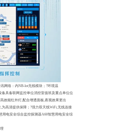
讯网络：内NB-lot无线模块；?环境温
像机该设备具备联网监控单位消控室值班及重点单位位
高效能红外灯,配合增透面板,夜视效果更出
术,为高清提供保障；?强力双天线WiFi,无线连接
0智慧用电安全综合监控探测器A60智慧用电安全综