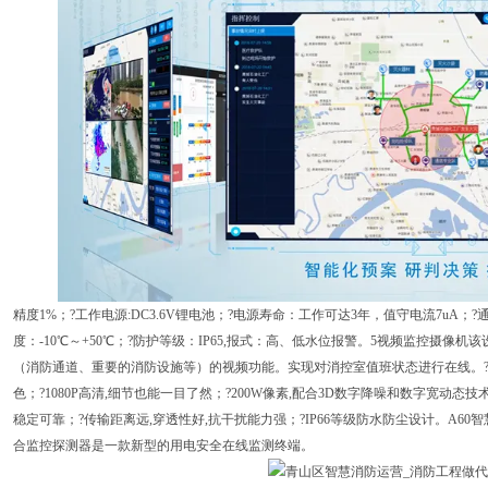
精度1%；?工作电源:DC3.6V锂电池；?电源寿命：工作可达3年，值守电流7uA；?通
度：-10℃～+50℃；?防护等级：IP65,报式：高、低水位报警。5视频监控摄
（消防通道、重要的消防设施等）的视频功能。实现对消控室值班状态进行在线。?
色；?1080P高清,细节也能一目了然；?200W像素,配合3D数字降噪和数字宽动态技
稳定可靠；?传输距离远,穿透性好,抗干扰能力强；?IP66等级防水防尘设计。A6
合监控探测器是一款新型的用电安全在线监测终端。