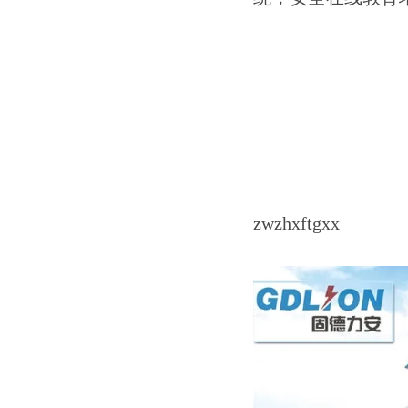
zwzhxftgxx