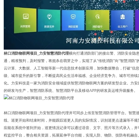
林口消防物联网项目_力安智慧消防代理
横向打通消防部门的接出警、消防安全隐
通，精准预判，及时报警，将扼杀在萌芽之中，实现了从“传统消防”向“智慧消防
云计算、大数据、人工智能等新一代信息技术创新应用，加快数据整合，打破“信息
级、城市提升的新引擎，不断提高民众生活幸福感、企业经济竞争力、城市可持续
化。力安科技是一家为消防安全领域提供智慧消防物联网方案的研发型企业。力安
的研发与生产，智慧消防系统、智慧消防平台及移动APP的研发及运维升级服务。
林口消防物联网项目_力安智慧消防代理并可同步上传至智慧消防管理平台。智慧
线、巡更开始和结束时间，并能跟踪巡更人员的实际情况，识别巡更点遗漏等不规
应能在系统中签到开始，巡更情况记录可以通过语音、文字、照片等方式录入，并
程监控平台，整合相关资源，拓展延伸平台功能，实现人防、物防、技防有机融合