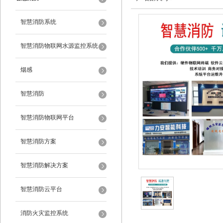
智慧消防系统
智慧消防物联网水源监控系统
烟感
智慧消防
智慧消防物联网平台
智慧消防方案
智慧消防解决方案
智慧消防云平台
消防火灾监控系统