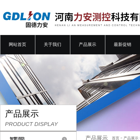
网站首页
关于我们
产品展示
最新促销
产品展示
PRODUCT DISPLAY
产品展示
首页
>
产品展示
智慧消防