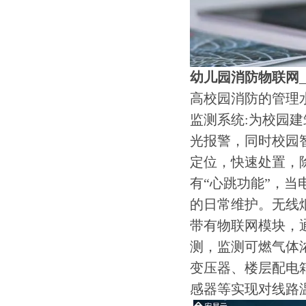
幼儿园消防物联网
高校园消防的管理
监测系统:为校园
光报警，同时校园
定位，快速处置，
有“心跳功能”，
的日常维护。无线
带有物联网模块，
测，监测可燃气体
变压器、楼层配电
感器等实现对线路