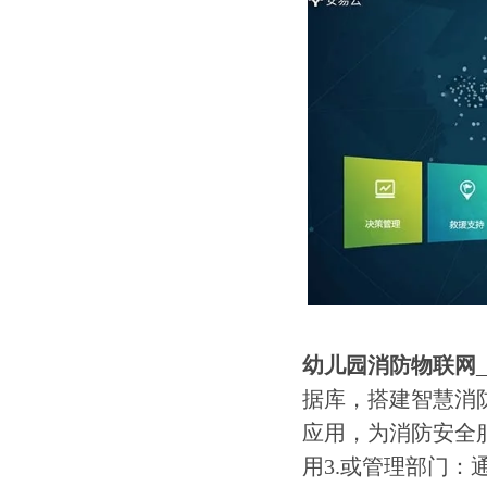
幼儿园消防物联网
据库，搭建智慧消
应用，为消防安全
用3.或管理部门