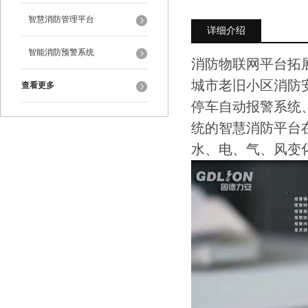
智慧消防管理平台
详细介绍
智能消防预警系统
消防物联网平台拓
城市老旧小区消防
查看更多
停车自动报警系统
统的智慧消防平台在
水、电、气、风变