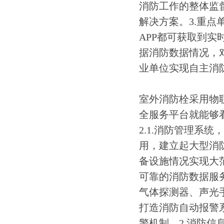
消防工作的整体监
解决方案。3.重点
APP都可获取到实
据消防数据情况，
业单位实现自主消
室外消防栓采用物
全服务平台就能够
2.1.消防管理系
用，建立起大型消
备设施情况实现大
可靠的消防数据服务
气体探测器、声光
打造消防自动报警
警机制。2.消防信