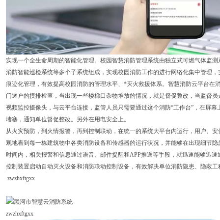
实现一个全生命周期的智能化管理。校园智慧消防管理系统由独立式可燃气体监测
消防智能巡检系统等多个子系统组成，实现校园消防工作的进行网络化集中管理，
痕迹化管理，有效提高校园消防的管理水平、*灭火救援体系。智慧消防云平台在
门逐户的摸排检查，当出现一些楼梯口杂物堆放的情况，就是督促整改，当监督员
视频监控摄像头，与云平台连接，监管人员只需要通过这个消防“工作台”，在屏幕
堵塞，通知单位督促整改。另外在用电安全上。
从火灾预防，到火情报警，再到控制联动，在统一的系统大平台内运行，用户、安
观地看到每一栋建筑物中各类消防设备和传感器的运行状况，并能够在出现细节隐
时间内，相关报警和信息通过语音、邮件提醒和APP推送等手段，就迅速能够迅速
控制装置启动自动灭火设备和消防联动控制设备，有效解决单位消防隐患、隐蔽工
zwzhxftgxx
zwzhxftgxx