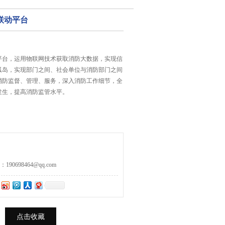
联动平台
平台，运用物联网技术获取消防大数据，实现信
孤岛，实现部门之间、社会单位与消防部门之间
消防监督、管理、服务，深入消防工作细节，全
发生，提高消防监管水平。
0698464@qq.com
点击收藏