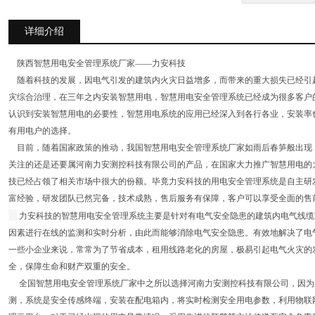
详细介绍
陕西智慧用电安全管理系统厂家——力安科技
随着科技的发展，因电气引发的建筑内火灾日益增多，而带来的重大损失已经引起
灾综合治理，在三年之内安装智慧用电，智慧用电安全管理系统已经成为很多客户
认识到安装智慧用电的必要性，智慧用电系统的应用已经深入到各行各业，安装率
有用电户的选择。
目前，随着国家政策的推动，我国智慧用电安全管理系统厂家如雨后春笋般出现
关注的还是还要属河南力安测控科技有限公司的产品，在国家大力推广智慧用电的
技已经占领了相关市场中很大的份额。毕竟力安科技的用电安全管理系统是自主研
富经验，研发团队已然完备，技术成熟，售后服务有保障，客户可以享受全面的售
力安科技的智慧用电安全管理系统主要是针对有电气安全隐患的建筑内电气线缆
因素进行在线的监测和实时分析，由此而能够消除电气安全隐患。有效地解决了电
一些小企业来说，常常为了节省成本，租用线路老化的房屋，极易引起电气火灾的
全，保障生命和财产双重的安全。
全国智慧用电安全管理系统厂家中之所以选择河南力安测控科技有限公司，因为公
测，系统是安全传感终端，安装在配电箱内，将实时检测安全用电参数，利用物联