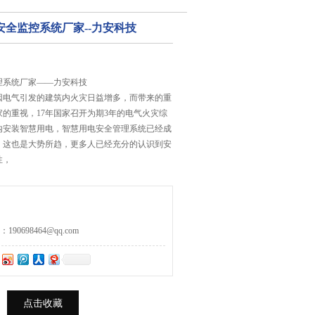
安全监控系统厂家--力安科技
理系统厂家——力安科技
因电气引发的建筑内火灾日益增多，而带来的重
的重视，17年国家召开为期3年的电气火灾综
内安装智慧用电，智慧用电安全管理系统已经成
，这也是大势所趋，更多人已经充分的认识到安
性，
0698464@qq.com
点击收藏