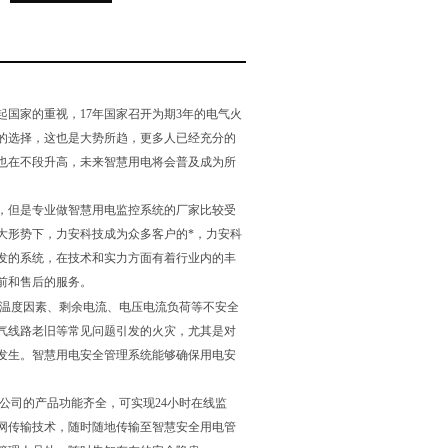
国家的重视，17年国家召开为期3年的电气火
的选择，这也是大势所趋，更多人已经充分的
也在不段升高，未来智慧用电将会普及成为所
，但是专业做智慧用电监控系统的厂家比较受
大形势下，力安科技成为众多客户的*，力安科
发的系统，在技术和实力方面有着行业内的丰
前和售后的服务。
温度因素、剩余电流、电压电流负荷等不安全
气线路老旧等常见问题引发的火灾，尤其是对
发生。智慧用电安全管理系统能够确保用电安
司的产品功能齐全，可实现24小时在线监
网传输技术，随时随地传输至智慧安全用电管