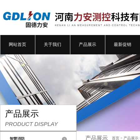
网站首页
关于我们
产品展示
最新促销
产品展示
PRODUCT DISPLAY
产品展示
首页
>
产品展示
智慧消防