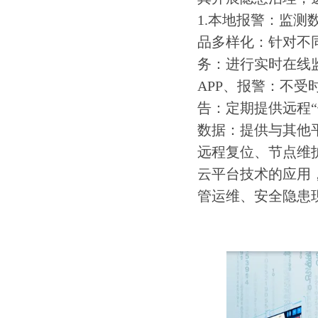
1.本地报警：监测
品多样化：针对不
务：进行实时在线
APP、报警：不受
告：定期提供远程“
数据：提供与其他
远程复位、节点维
云平台技术的应用，
管运维、安全隐患