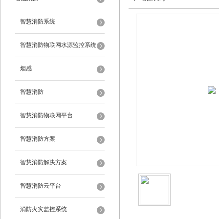
智慧消防系统
智慧消防物联网水源监控系统
烟感
智慧消防
智慧消防物联网平台
智慧消防方案
智慧消防解决方案
智慧消防云平台
消防火灾监控系统