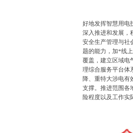
好地发挥智慧用电
深入推进和发展，
安全生产管理与社
题的能力，加*线
覆盖，建立区域电
理综合服务平台体
降、重特大涉电有
支撑。推进范围各
险程度以及工作实