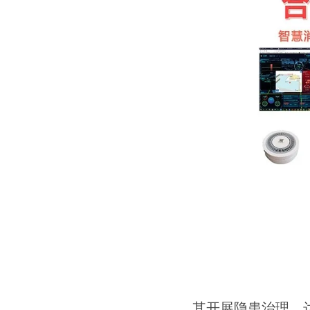
其开展隐患治理，