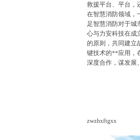
救援平台、平台，
在智慧消防领域，
足智慧消防对于城市
心与力安科技在成
的原则，共同建立
键技术的**应用，
深度合作，谋发展、
zwzhxftgxx