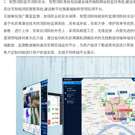
2、智慧消防提升消防安全。智慧消防系统包括建设城市物联网远程监控系统;建设基于
层住宅智能消防预警系统;建设数字化预案编制和管理应用平台。
又能够实现广覆盖监测，加强民众的安全保障。智慧消防栓能实时监测消防栓水压
基于长距离通信技术的消防栓监测系统，具有成本低，安装方便，维护简单等优势
参数，进行上传，安装在消防栓外壳上，采用高精度工艺，无缝连接，内置先进的
度调理电路转换为压力值，通过低功耗长距离随机调频技术的无线数据传输终端传
端数据，监测数据被快速传至网页端监控平台，为用户提供了数据查询及统计界面
客户定制功能进行用户价值实现，实现不同终端平台显示。