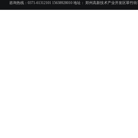
咨询热线：0371-61312101 15638928010 地址： 郑州高新技术产业开发区