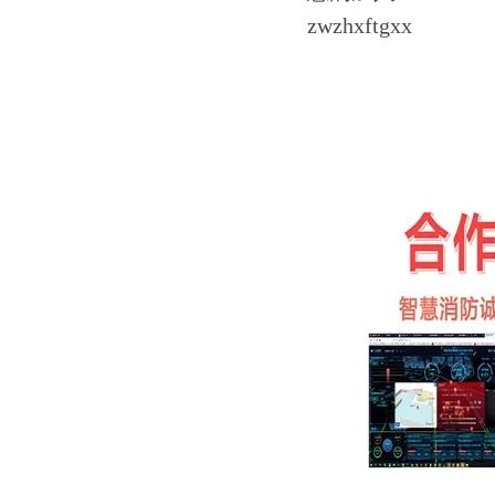
zwzhxftgxx