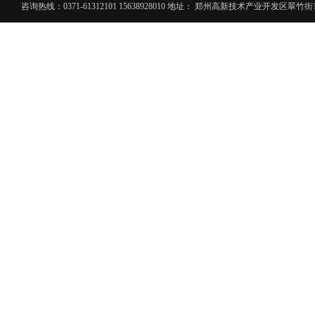
咨询热线：0371-61312101 15638928010 地址： 郑州高新技术产业开发区