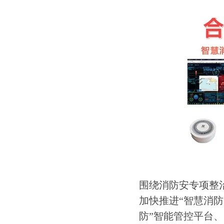
围绕消防安专项整
加快推进“智慧消
防”智能管控平台、