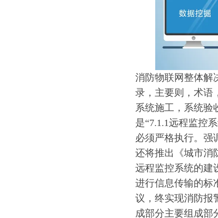
消防物联网整体解
录，主要则，术语
系统施工，系统验收
是“7.1.1远程
必须严格执行。强
还将推出《城市消
远程监控系统的建
进行信息传输的标
议，终实现消防报
成部分主要组成部