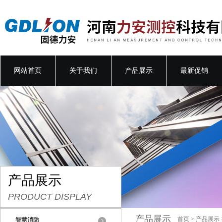
网站首页
关于我们
产品展示
最新促销
产品展示
PRODUCT DISPLAY
产品展示
首页
>
产品展示
智慧消防