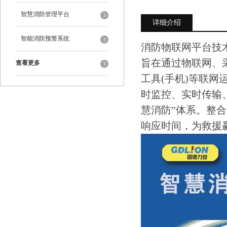
智慧消防管理平台
详细介绍
智能消防预警系统
消防物联网平台技术
旨在通过物联网、
查看更多
工具(手机)等联网
时监控、实时传输
慧消防”体系。整
响应时间，为救援