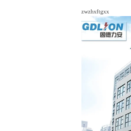
zwzhxftgxx