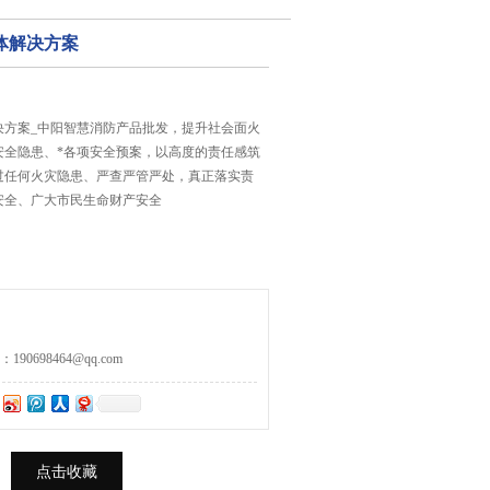
体解决方案
决方案_中阳智慧消防产品批发，提升社会面火
安全隐患、*各项安全预案，以高度的责任感筑
过任何火灾隐患、严查严管严处，真正落实责
安全、广大市民生命财产安全
0698464@qq.com
点击收藏