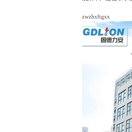
zwzhxftgxx