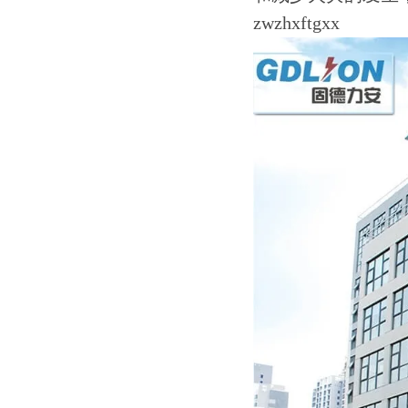
zwzhxftgxx