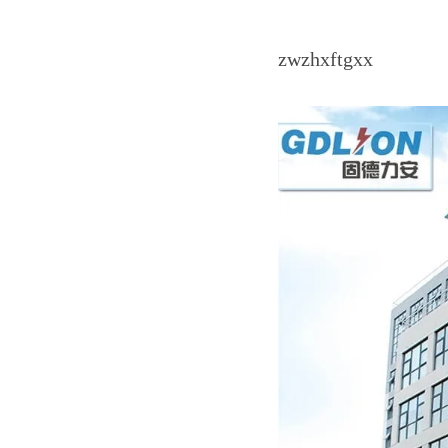
zwzhxftgxx