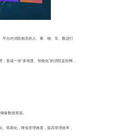
。平台对消防相关的人、事、物、车、数进行
，形成一张“多维度、智能化”的消防监控网，
”储备数据资源。
化、简易化，降低管理难度，提高管理效率，