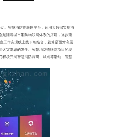
协助。智慧消防物联网平台，运用大数据实现消
别是随着城市消防物联网体系的搭建，逐步建
排查工作实现线上线下相结合，就算是面对高层
少火灾隐患的发生。智慧消防物联网项目的现
门积极开展智慧消防调研、试点等活动，智慧