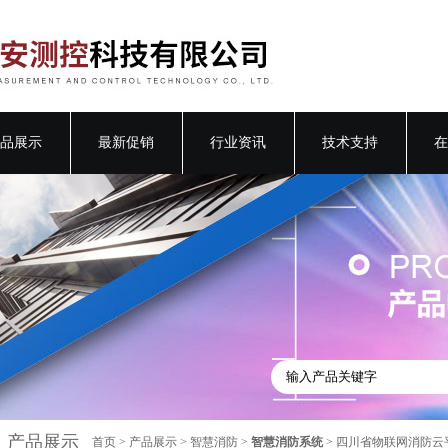
品展示
最新促销
行业资讯
技术支持
在
产品展示
首页
>
产品展示
>
智慧消防
>
智慧消防系统
> 四川省物联网消防云