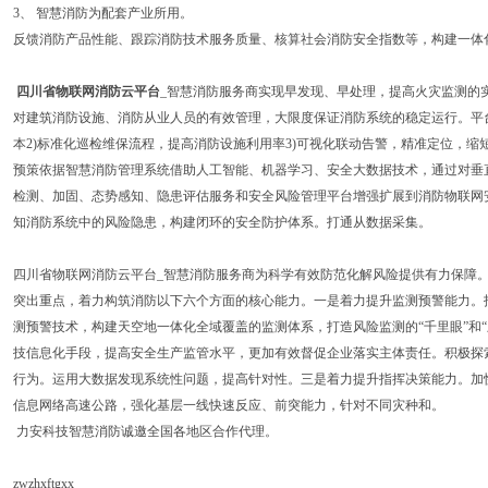
3、 智慧消防为配套产业所用。
反馈消防产品性能、跟踪消防技术服务质量、核算社会消防安全指数等，构建一体
四川省物联网消防云平台
_智慧消防服务商实现早发现、早处理，提高火灾监测的
对建筑消防设施、消防从业人员的有效管理，大限度保证消防系统的稳定运行。平台
本2)标准化巡检维保流程，提高消防设施利用率3)可视化联动告警，精准定位，缩
预策依据智慧消防管理系统借助人工智能、机器学习、安全大数据技术，通过对垂
检测、加固、态势感知、隐患评估服务和安全风险管理平台增强扩展到消防物联网
知消防系统中的风险隐患，构建闭环的安全防护体系。打通从数据采集。
四川省物联网消防云平台_智慧消防服务商为科学有效防范化解风险提供有力保障
突出重点，着力构筑消防以下六个方面的核心能力。一是着力提升监测预警能力。
测预警技术，构建天空地一体化全域覆盖的监测体系，打造风险监测的“千里眼”和
技信息化手段，提高安全生产监管水平，更加有效督促企业落实主体责任。积极探索
行为。运用大数据发现系统性问题，提高针对性。三是着力提升指挥决策能力。加快
信息网络高速公路，强化基层一线快速反应、前突能力，针对不同灾种和。
力安科技智慧消防诚邀全国各地区合作代理。
zwzhxftgxx