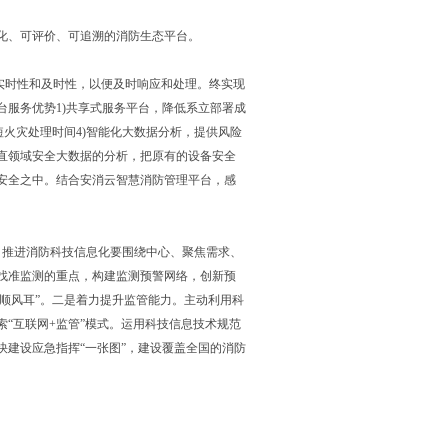
化、可评价、可追溯的消防生态平台。
实时性和及时性，以便及时响应和处理。终实现
服务优势1)共享式服务平台，降低系立部署成
短火灾处理时间4)智能化大数据分析，提供风险
直领域安全大数据的分析，把原有的设备安全
安全之中。结合安消云智慧消防管理平台，感
。推进消防科技信息化要围绕中心、聚焦需求、
找准监测的重点，构建监测预警网络，创新预
“顺风耳”。二是着力提升监管能力。主动利用科
“互联网+监管”模式。运用科技信息技术规范
建设应急指挥“一张图”，建设覆盖全国的消防