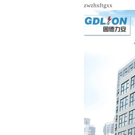
zwzhxftgxx