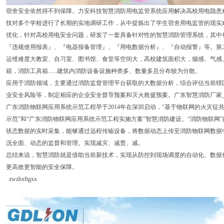
宿舍安全依然得不到保障。力安科技智慧消防用电监管系统应用解决高校用电隐患
技对多个学校进行了长期的实地调研工作，从中提炼出了学生宿舍用电监管的现实
优化，针对高校用电安全问题，研发了一套具备针对性的智慧消防管理系统，其中
『违规使用报表』、『电器报备管理』、『用电数据分析』、『自动报警』等。第
运维难度大教室、自习室、图书馆、食堂等空间大，高校建筑面积大，烟感、气感
箱，消防工具箱......建筑内消防设备设施种类多、数量多且分布较为分散。
应用于消防领域，主要通过消防监督管理平台获取的大数据分析，综合评估当前辖
业安全风险等，制定相应的企业安全督导预案和灭火救援预案。广东智慧消防厂家
广东消防物联网应用系统示范工程早于2014年在深圳启动，“基于物联网的火灾
示范”和“广东消防物联网应用系统示范工程实施方案”智慧消防建设。“消防物联网
状态数据的实时采集，能够通过远程传输设备，将数据动态上传至消防物联网数据
况全面、动态的监督和管理。实现减灾、减责、减。
总结来说，智慧消防就是借助当前新技术，实现从防控到现场调度的自动化、数据
更高效更智能的安全保障。
zwzhxftgxx