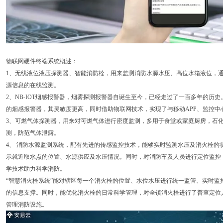
物联网硬件终端系统概述：
1、无线液位液压探测器、智能消防栓，用来监测消防水源水压、高位水箱液位，通
源信息的在线监测。
2、NB-IOT烟感报警器，烟雾探测报警器自诞生至今，已经走过了一百多年的历
的烟感报警器，其灵敏度更高，同时借助物联网技术，实现了与移动APP、监控中
3、可燃气体探测器，用来对可燃气体进行密度监测，多用于食堂或家庭厨房，石
测，防范气体泄露。
4、 消防水源监测系统，配有先进的传感监控技术，能够实时监测水压及消火栓的
示就近取水点的位置、水源供应及水压情况。同时，对消防车及人员进行定位监控
学技术助力科学消防。
“智慧消火栓系统”能对辖区每一个消火栓的位置、水位水压进行统一监管、实时监
的信息支撑。同时，能优化消火栓的日常科学管理，对全镇消火栓进行了普查定位
管理消防设施。