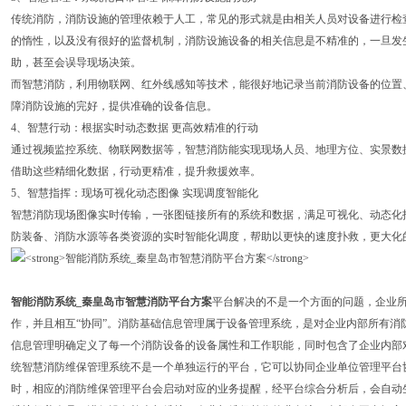
传统消防，消防设施的管理依赖于人工，常见的形式就是由相关人员对设备进行检
的惰性，以及没有很好的监督机制，消防设施设备的相关信息是不精准的，一旦发
助，甚至会误导现场决策。
而智慧消防，利用物联网、红外线感知等技术，能很好地记录当前消防设备的位置
障消防设施的完好，提供准确的设备信息。
4、智慧行动：根据实时动态数据 更高效精准的行动
通过视频监控系统、物联网数据等，智慧消防能实现现场人员、地理方位、实景数
借助这些精细化数据，行动更精准，提升救援效率。
5、智慧指挥：现场可视化动态图像 实现调度智能化
智慧消防现场图像实时传输，一张图链接所有的系统和数据，满足可视化、动态化
防装备、消防水源等各类资源的实时智能化调度，帮助以更快的速度扑救，更大化
智能消防系统_秦皇岛市智慧消防平台方案
平台解决的不是一个方面的问题，企业
作，并且相互“协同”。消防基础信息管理属于设备管理系统，是对企业内部所有消
信息管理明确定义了每一个消防设备的设备属性和工作职能，同时包含了企业内部
统智慧消防维保管理系统不是一个单独运行的平台，它可以协同企业单位管理平台
时，相应的消防维保管理平台会启动对应的业务提醒，经平台综合分析后，会自动