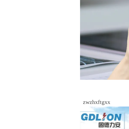
zwzhxftgxx