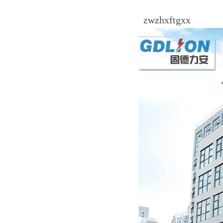
zwzhxftgxx