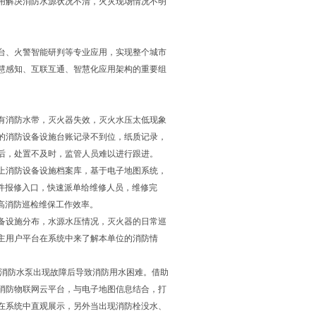
用解决消防水源状况不清，火灾现场情况不明
台、火警智能研判等专业应用，实现整个城市
慧感知、互联互通、智慧化应用架构的重要组
有消防水带，灭火器失效，灭火水压太低现象
的消防设备设施台账记录不到位，纸质记录，
后，处置不及时，监管人员难以进行跟进。
上消防设备设施档案库，基于电子地图系统，
件报修入口，快速派单给维修人员，维修完
高消防巡检维保工作效率。
备设施分布，水源水压情况，灭火器的日常巡
主用户平台在系统中来了解本单位的消防情
、消防水泵出现故障后导致消防用水困难。借助
消防物联网云平台，与电子地图信息结合，打
在系统中直观展示，另外当出现消防栓没水、