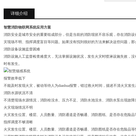
详细介绍
智慧消防物联网系统应用方案
消防安全是城市安全的重要组成部分，但是当前的消防现状不容乐观，存在消防设
灾现场不明、指挥调度盲目等问题。如果没有找到很好的方法来解决这些问题，那
消防设备设施监督困难
消防设施人工监督检查难度大，无法掌握设施状况，发生火灾时喷淋设施失效，没
时有发生。
报警效率低下
不能及时发现火灾，被动等待人为dianhua报警，错过救火时间，描述不清火灾发
消防水源状况不清
不清楚现场水源情况，消防栓没水、压力不足、消防水池没水、消防水泵出现故障
火灾现场情况不明
火灾发生位置、楼层、人员数量、消防通道是否畅通、消防图纸、是否存在危险品
指挥调度不够清晰
火灾发生位置、楼层、人员数量、消防通道是否畅通、消防图纸是否存在危险品等