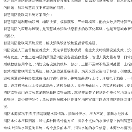
运用智慧消防物联网来解决消防设备设施监管问题，提高警情响应效率，信息化应
的问题，解决智慧调度不够清晰的问题。
智慧消防物联网系统方案简介：
智慧消防是利用物联网、辅助决策、模拟演练、三维建模等，配合大数据云计算平
智慧消防的应用与展现，是智慧城市消防信息服务的数字化基础，也是智慧城市智
成部分。
智慧消防物联网系统应用，解决消防设备设施监督管理难题。
消防设施人工监督检查难度大，无法掌握设施状况，发生火灾时喷淋设施失效，没
时有发生。产生上述问题的原因是消防设备设施数量多，管理人员力量有限，日常
后续数据使用率低，消防设备设施的损坏、缺少，上报不及时不能及时处置，上报
智慧消防物联网监管系统，接入液位液压探测器、为灭火器安装电子标签，创建线
巡检员通过手持终端或移动APP进行巡检，并将结果进行上传，形成电子档案，一
成，通过移动APP上传完成结果，巡检员确认，责任明确到人，切实巡检到位，提
消防监管部门通过智慧消防物联网监管系统，就能够清楚了解到各个单位的消防设
检管理，是否维护到位；单位管理员或小区物业的消控室都可以通过消防物联网业
况。
消防水源状况不清,不清楚现场水源情况，消防栓没水、压力不足、消防水池没水
消防水位水压探测器，通过多种网络传输方式，将各个点位的水源信息上传到智慧
造线上消防水源监测系统，各个点位的水压、消防水池的水位信息，水源分布情况