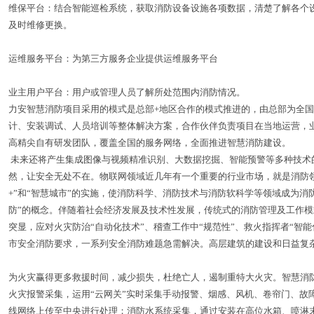
维保平台：结合智能巡检系统，获取消防设备设施各项数据，清楚了解各个
及时维修更换。
运维服务平台：为第三方服务企业提供运维服务平台
业主用户平台：用户或管理人员了解所处范围内消防情况。
力安智慧消防项目采用的模式是总部+地区合作的模式推进的，由总部为全
计、安装调试、人员培训等整体解决方案，合作伙伴负责项目在当地运营，
高精尖自有研发团队，覆盖全国的服务网络，全面推进智慧消防建设。
未来还将产生集成图像与视频精准识别、大数据挖掘、智能预警等多种技术
然，让安全无处不在。物联网领域近几年有一个重要的行业市场，就是消防
+”和“智慧城市”的实施，使消防科学、消防技术与消防软科学等领域成为消
防”的概念。伴随着社会经济发展及技术性发展，传统式的消防管理及工作
突显，应对火灾防治“自动化技术”、稽查工作中“规范性”、救火指挥者“智能
市安全消防要求，一系列安全消防难题急需解决。高层建筑的建设和日益复
为火灾赢得更多救援时间，减少损失，杜绝亡人，遏制重特大火灾。智慧消防
火灾报警采集，运用“云网关”实时采集手动报警、烟感、风机、卷帘门、故
线网络上传至中央进行处理；消防水系统采集，通过安装在高位水箱、喷淋