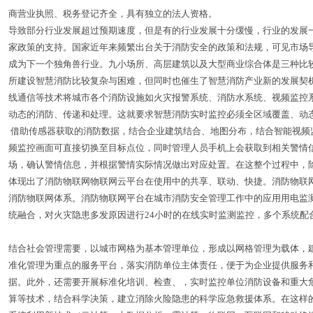
商营业执照、税务登记齐全，具有独立的法人资格。
导致部分行业发展超过预期速度，但是有的行业发展十分缓慢，行业的发展
家政策的支持。国家近年来频繁出台关于消防安全的政策和法规，可见市场
成为下一个独角兽行业。九小场所、高层建筑以及大型商业综合体是三种比
所建设智慧消防比较复杂与困难，但同时也催生了智慧消防产业新的发展契
线通信等技术将城市各个消防设施如火灾报警系统、消防水系统、视频监控
动态的消防、传递和处理。这就要求智慧消防实时监控必须全区域覆盖、动
借助传感器获取的消防数据，结合企业建筑结合、地图分布，结合智能视频
频监控画面可直接切换至目标点位，同时管理人员手机上会获取到相关警情
场，确认警情信息，并根据警情实际情况做出对应处置。在这整个过程中，
体现出了消防物联网物联网云平台在使用中的共享、联动、快捷。消防物联网
消防物联网体系。消防物联网平台在城市消防安全管理工作中的应用用电监
统融合，对火灾隐患多发原因进行24小时的在线实时监测监控，多个系统配
结合社会管理需要，以城市网格为基本管理单位，形成以网格管理为载体，
准化管理为重点的服务平台，落实消防单位主体责任，便于为企业提供服务
据。此外，还需要开展标准化培训、检查、，实时监控单位消防设备和重大
算等技术，结合科学决策，建立消除火险隐患的科学应急救援体系。在这样