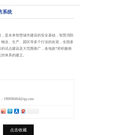
防系统
势，是未来智慧城市建设的安全基础，智慧消防
、物业、生产、园区等多个行业的欢迎，全国多
目的试点建设及大范围推广，各地政*府积极推
监控体系的建立。
0698464@qq.com
点击收藏