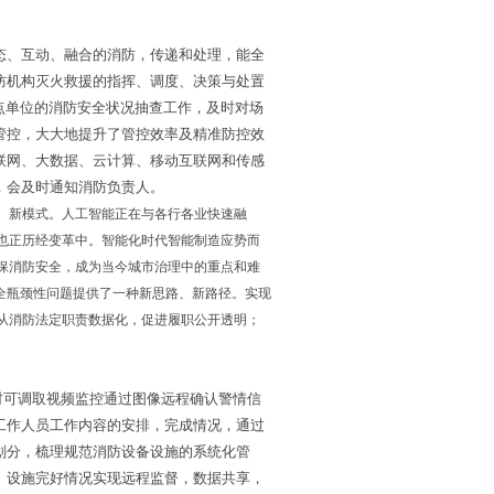
态、互动、融合的消防，传递和处理，能全
防机构灭火救援的指挥、调度、决策与处置
点单位的消防安全状况抽查工作，及时对场
管控，大大地提升了管控效率及精准防控效
联网、大数据、云计算、移动互联网和传感
，会及时通知消防负责人。
、新模式。人工智能正在与各行各业快速融
也正历经变革中。智能化时代智能制造应势而
保消防安全，成为当今城市治理中的重点和难
全瓶颈性问题提供了一种新思路、新路径。实现
从消防法定职责数据化，促进履职公开透明；
时可调取视频监控通过图像远程确认警情信
工作人员工作内容的安排，完成情况，通过
划分，梳理规范消防设备设施的系统化管
、设施完好情况实现远程监督，数据共享，