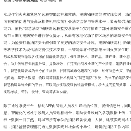
鹿泉市智慧消防系统
_智慧消防厂家
实现住宅火灾和紧急的远程智能监控和救助。消防物联网能够实现实时、动
面有效的促进与提高及相关机构实施社会消防监督与管理水平，显著加强消
能力。依托“智慧消防”物联网远程监控系统平台实时抽查了部分消防安全重
所节日期间消防安全进行督促提示，从而有效地促动了辖区场所的消防安全
能，为坚决打赢消防安全战创造了良好的消防安全环境。消防物联网利用物
等科学技术为现代消防提供技术支持。当智能烟雾传感器感应到火灾发生时
形成从宏观到微观各领域的智能化新需求，催生新技术、新产品、新产业、新业态
合，助力传统行业转型升级、提质增效，在范围内引发全新的产业浪潮。消防行业
生，智慧化建设成为当今的主旋律。伴随着城市化进程的加快，如何防患火灾、确
点问题。基于大数据、物联网等新型技术构建的“智慧消防”系统，为当下的消防安
智慧构建系统全面的平台，可以同步实现突破传统监管模式，极大提高监管效率，
实现考核、评估、统计、查询等多重功能。
除了通过系统平台、移动APP向管理人员发生详细的位置、警情信息外，同
息。智能化的巡检手段与人员管理相结合，消防设备设施的各项数据上传，
线上数据一目了然，对城市所有单位的消防设备设施、人员、建筑实现网格
理，消防监督管理部门通过数据实现对社会各个单位、建筑的消防工作内容