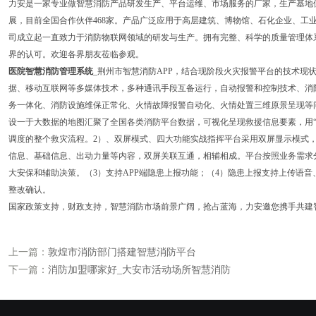
力安是一家专业做智慧消防产品研发生产、平台运维、市场服务的厂家，生产基地
展，目前全国合作伙伴468家。产品广泛应用于高层建筑、博物馆、石化企业、工业园
司成立起一直致力于消防物联网领域的研发与生产。拥有完整、科学的质量管理体
界的认可。欢迎各界朋友莅临参观。
医院智慧消防管理系统
_荆州市智慧消防APP，结合现阶段火灾报警平台的技术现
据、移动互联网等多媒体技术，多种通讯手段互备运行，自动报警和控制技术、消
务一体化、消防设施维保正常化、火情故障报警自动化、火情处置三维原景呈现等
设一于大数据的地图汇聚了全国各类消防平台数据，可视化呈现救援信息要素，用“
调度的整个救灾流程。2）、双屏模式、四大功能实战指挥平台采用双屏显示模式
信息、基础信息、出动力量等内容，双屏关联互通，相辅相成。平台按照业务需求
大安保和辅助决策。（3）支持APP端隐患上报功能；（4）隐患上报支持上传语
整改确认。
国家政策支持，财政支持，智慧消防市场前景广阔，抢占蓝海，力安邀您携手共建
上一篇：
敦煌市消防部门搭建智慧消防平台
下一篇：
消防加盟哪家好_大安市活动场所智慧消防