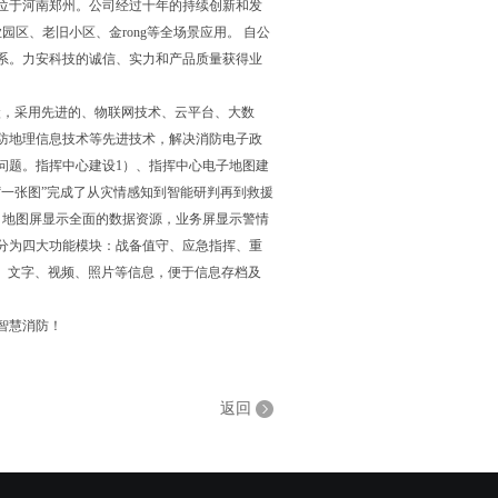
位于河南郑州。公司经过十年的持续创新和发
区、老旧小区、金rong等全场景应用。 自公
系。力安科技的诚信、实力和产品质量获得业
状，采用先进的、物联网技术、云平台、大数
防地理信息技术等先进技术，解决消防电子政
问题。指挥中心建设1）、指挥中心电子地图建
一张图”完成了从灾情感知到智能研判再到救援
，地图屏显示全面的数据资源，业务屏显示警情
分为四大功能模块：战备值守、应急指挥、重
音、文字、视频、照片等信息，便于信息存档及
智慧消防！
返回