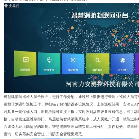
可创建消防巡检人员子账户，进行工作分配，通过线上数据进行管理；巡检人员可
巡检计划进行巡检工作，并扫描了解消防设备设施情况、上传巡检结果，安消云AP
时具备一键保修入口，出现故障可直接上报，实时收到故障设备设施信息，可手动
接，自动发送至维修部门。高层建筑智慧消防系统中，从人员账户开通，就能过实
而避免无证上岗情况的出现。智慧消防管理系统实现工作分配、责任划分、结果验
查询，切实落实安全责任，消防安全管理更规范。