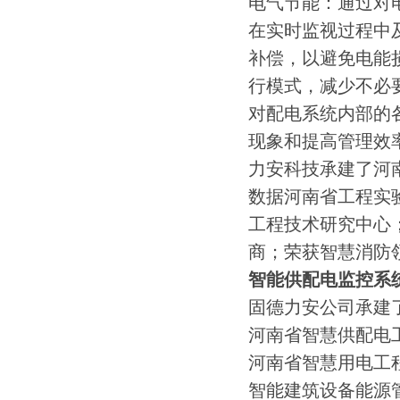
电气节能：通过对
在实时监视过程中
补偿，以避免电能
行模式，减少不必
对配电系统内部的
现象和提高管理效
力安科技承建了河
数据河南省工程实
工程技术研究中心
商；荣获智慧消防
智能供配电监控系
固德力安公司承建
河南省智慧供配电
河南省智慧用电工
智能建筑设备能源