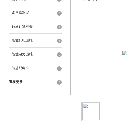
多回路测温
边缘计算网关
智能配电运维
智能电力运维
智慧配电室
查看更多