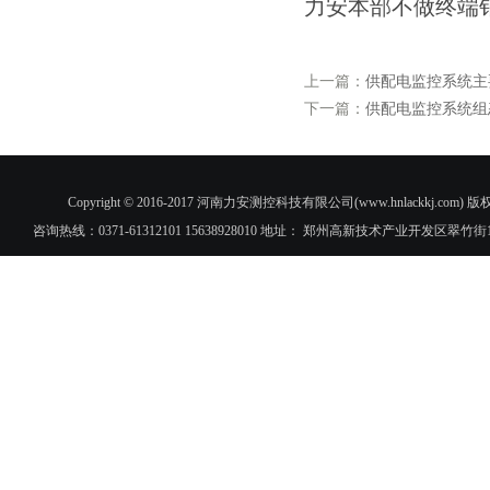
力安本部不做终端
上一篇：
供配电监控系统主
下一篇：
供配电监控系统组
Copyright © 2016-2017 河南力安测控科技有限公司(www.hnlac
咨询热线：0371-61312101 15638928010 地址： 郑州高新技术产业开发区