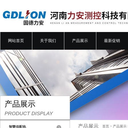
网站首页
关于我们
产品展示
最新促销
产品展示
PRODUCT DISPLAY
产品展示
首页
>
产品展示
智慧供配电